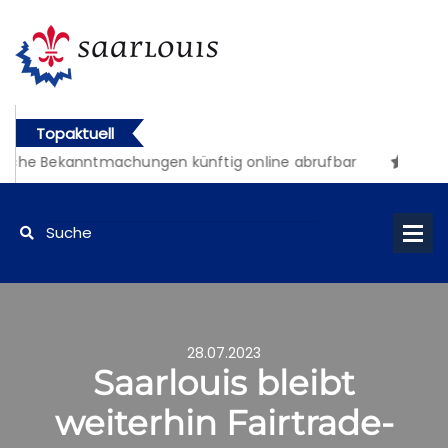
Topaktuell
iche Bekanntmachungen künftig online abrufbar
28.07.2023
Saarlouis bleibt
weiterhin Fairtrade-