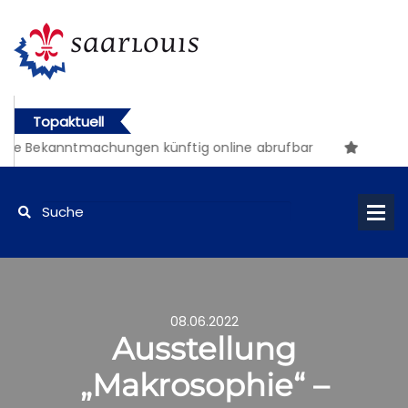
Topaktuell
e Bekanntmachungen künftig online abrufbar
08.06.2022
Ausstellung
„Makrosophie“ –