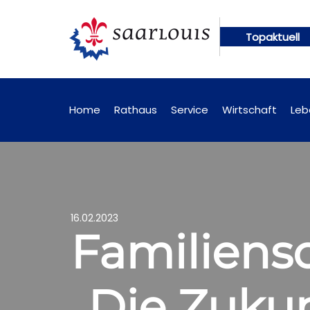
Topaktuell
g online abrufbar
Öffentliche Bekanntmachungen 
Home
Rathaus
Service
Wirtschaft
Leb
16.02.2023
Familiens
„Die Zuku