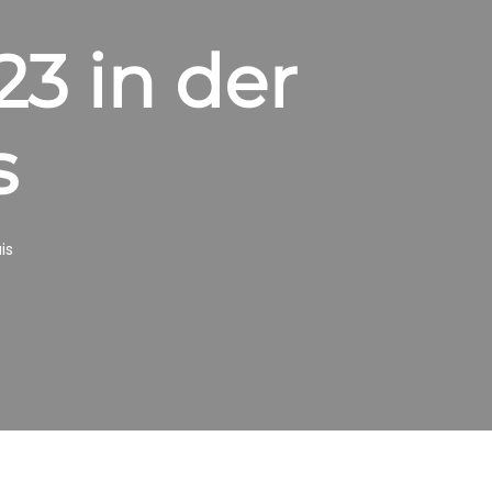
3 in der
s
is