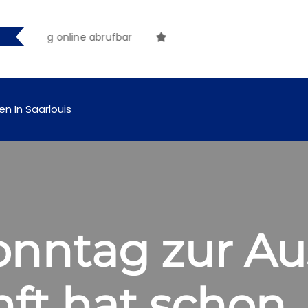
künftig online abrufbar
en In Saarlouis
onntag zur Au
nft hat schon