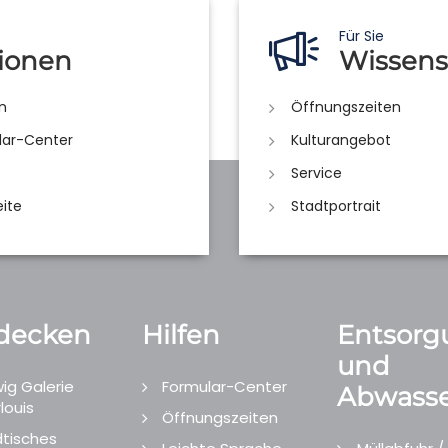
Für Sie
ionen
Wissens
n
Öffnungszeiten
lar-Center
Kulturangebot
Service
eite
Stadtportrait
decken
Hilfen
Entsorg
und
ig Galerie
Formular-Center
Abwasse
louis
Öffnungszeiten
tisches