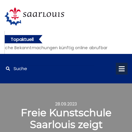
Topaktuell
liche Bekanntmachungen künftig online abrufbar
28.09.2023
Freie Kunstschule
Saarlouis zeigt