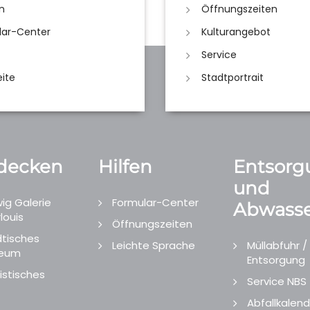
n
Öffnungszeiten
lar-Center
Kulturangebot
Service
eite
Stadtportrait
decken
Hilfen
Entsorg
und
ig Galerie
Formular-Center
Abwasse
louis
Öffnungszeiten
tisches
Leichte Sprache
Müllabfuhr /
eum
Entsorgung
istisches
Service NBS
Abfallkalend