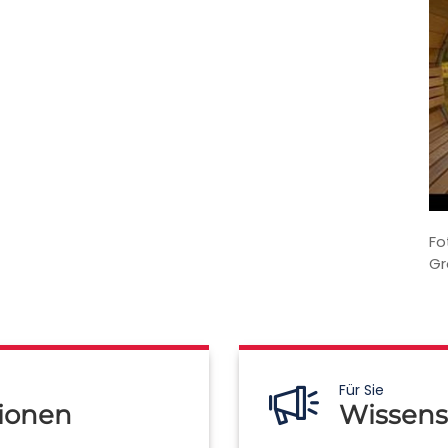
Fo
Gr
Für Sie
ionen
Wissens