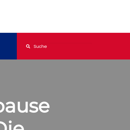
pause
Die