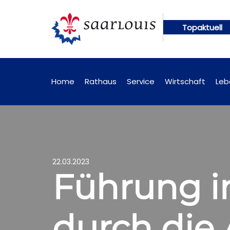
Topaktuell
gen künftig online abrufbar
Öffentliche Bekannt
Home
Rathaus
Service
Wirtschaft
Leb
22.03.2023
Führung i
durch die 