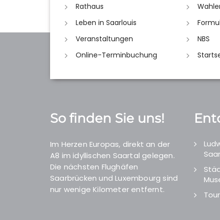
Rathaus
Wahle
Leben in Saarlouis
Formu
Veranstaltungen
NBS
Online-Terminbuchung
Starts
So finden Sie uns!
Ent
Ludw
Im Herzen Europas, direkt an der
Saar
A8 im idyllischen Saartal gelegen.
Die nächsten Flughäfen
Städ
Saarbrücken und Luxembourg sind
Mus
nur wenige Kilometer entfernt.
Tour