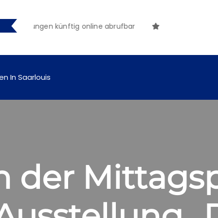
machungen künftig online abrufbar
en In Saarlouis
n der Mittags
Ausstellung „