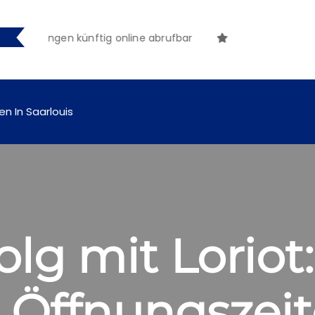
hungen künftig online abrufbar
en In Saarlouis
olg mit Loriot:
e Öffnungszei