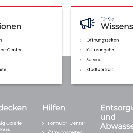
Für Sie
ionen
Wissens
n
Öffnungszeiten
lar-Center
Kulturangebot
Service
eite
Stadtportrait
decken
Hilfen
Entsorg
und
ig Galerie
Formular-Center
Abwasse
louis
Öffnungszeiten