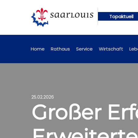
Topaktuell
 künftig online abrufbar
Öffentliche Bekanntmac
Home
Rathaus
Service
Wirtschaft
Leb
25.02.2026
Großer Erf
Erweitert