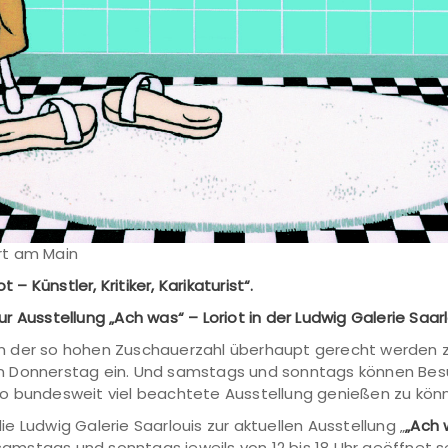
urt am Main
 – Künstler, Kritiker, Karikaturist“.
 Ausstellung „Ach was“ – Loriot in der Ludwig Galerie Saar
e, um der so hohen Zuschauerzahl überhaupt gerecht werden
angen Donnerstag ein. Und samstags und sonntags können Be
o bundesweit viel beachtete Ausstellung genießen zu kön
 Ludwig Galerie Saarlouis zur aktuellen Ausstellung „
„Ach 
 samstags und sonntags jeweils von 12 bis 18 Uhr geöffnet s