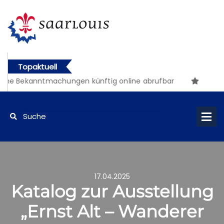
Topaktuell
che Bekanntmachungen künftig online abrufbar
17.04.2025
Katalog zur Ausstellung
„Ernst Alt – Wanderer