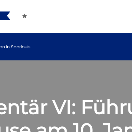
fbar
en In Saarlouis
tär VI: Führu
use am 10. Ja