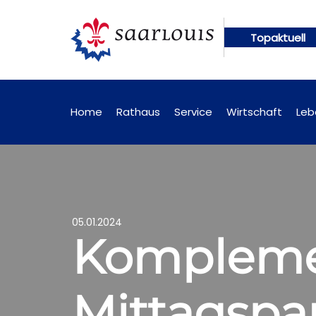
Topaktuell
Öffentliche Bekanntmachungen künftig online abru
Home
Rathaus
Service
Wirtschaft
Leb
05.01.2024
Komplemen
Mittagspa