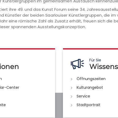
ser Künstlergruppen im gemeinsamen Austausch kennenzule
tiert ihre 49. und das Kunst Forum seine 34. Jahresausstel
und Künstler der beiden Saarlouiser Künstlergruppen, die i
hr eine römische Zahl als Zusatz erhält, freuen sich die
 dieser spannenden Ausstellungskonzeption.
Für Sie
ionen
Wissens
n
Öffnungszeiten
lar-Center
Kulturangebot
Service
eite
Stadtportrait