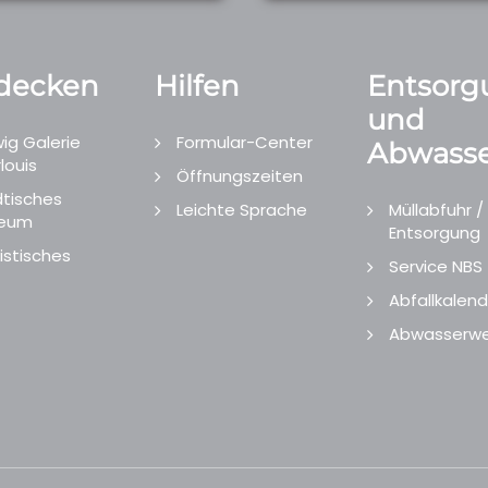
decken
Hilfen
Entsorg
und
ig Galerie
Formular-Center
Abwasse
louis
Öffnungszeiten
tisches
Leichte Sprache
Müllabfuhr /
eum
Entsorgung
istisches
Service NBS
Abfallkalend
Abwasserwe