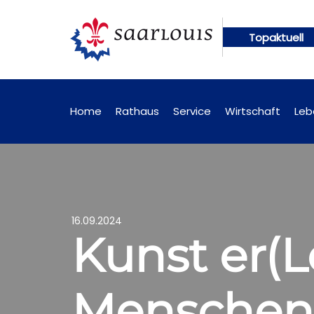
Topaktuell
en künftig online abrufbar
Öffentliche Bekanntm
Home
Rathaus
Service
Wirtschaft
Leb
16.09.2024
Kunst er(L
Menschen 