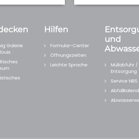
decken
Hilfen
Entsorg
und
ig Galerie
Formular-Center
Abwasse
louis
Öffnungszeiten
tisches
Leichte Sprache
Müllabfuhr /
eum
Entsorgung
istisches
Service NBS
Abfallkalend
Abwasserwe