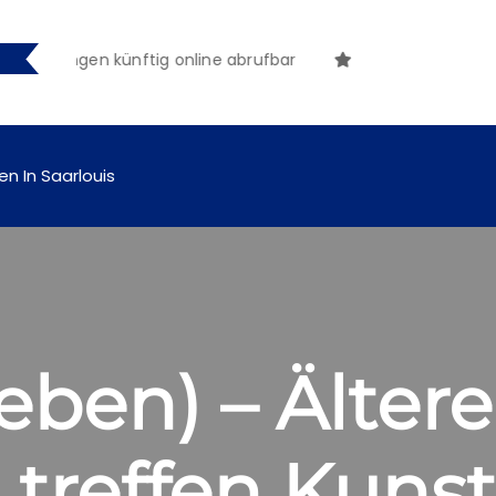
achungen künftig online abrufbar
en In Saarlouis
eben) – Ältere
treffen Kunst