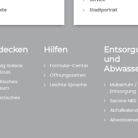
eite
Stadtportrait
decken
Hilfen
Entsorg
und
ig Galerie
Formular-Center
Abwasse
louis
Öffnungszeiten
tisches
Leichte Sprache
Müllabfuhr /
eum
Entsorgung
istisches
Service NBS
Abfallkalend
Abwasserwe