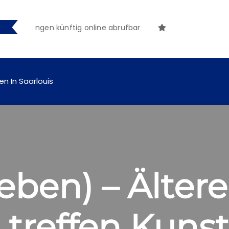
tmachungen künftig online abrufbar
en In Saarlouis
eben) – Ältere
treffen Kunst