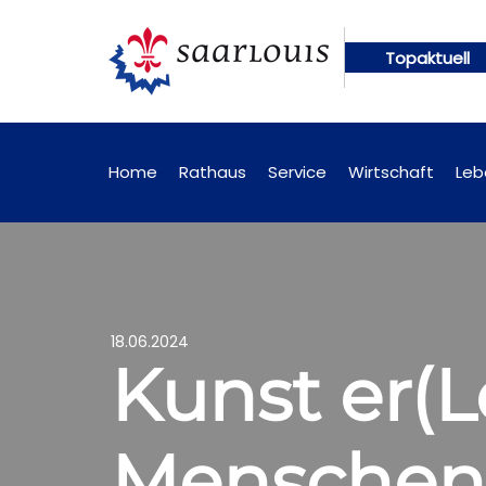
Topaktuell
ngen künftig online abrufbar
Öffentliche Bekann
Home
Rathaus
Service
Wirtschaft
Leb
18.06.2024
Kunst er(L
Menschen 