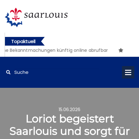
Topaktuell
che Bekanntmachungen künftig online abrufbar
15.06.2026
Loriot begeistert
Saarlouis und sorgt für