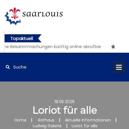
Topaktuell
iche Bekanntmachungen künftig online abrufbar
18.05.2026
Loriot für alle
Home
Rathaus
Aktuelle Informationen
Ludwig Galerie
Loriot für alle