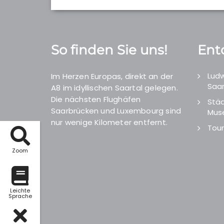
So finden Sie uns!
Ent
Ludw
Im Herzen Europas, direkt an der
Saar
A8 im idyllischen Saartal gelegen.
Die nächsten Flughäfen
Städ
Saarbrücken und Luxembourg sind
Mus
nur wenige Kilometer entfernt.
Tour
Zoom
Leichte
Sprache