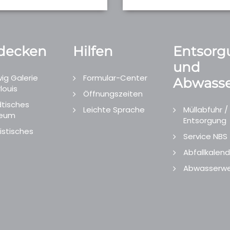
decken
Hilfen
Entsorg
und
ig Galerie
Formular-Center
Abwasse
louis
Öffnungszeiten
tisches
Leichte Sprache
Müllabfuhr /
eum
Entsorgung
istisches
Service NBS
Abfallkalend
Abwasserwe