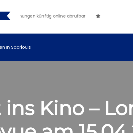
nntmachungen künftig online abrufbar
en In Saarlouis
 ins Kino – Lo
evue am 15.04