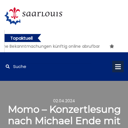
Topaktuell
che Bekanntmachungen künftig online abrufbar
02.04.2024
Momo – Konzertlesung
nach Michael Ende mit