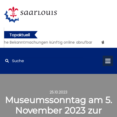
Topaktuell
iche Bekanntmachungen künftig online abrufbar
25.10.2023
Museumssonntag am 5.
November 2023 zur