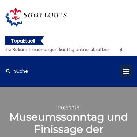
Topaktuell
iche Bekanntmachungen künftig online abrufbar
19.05.2025
Museumssonntag und
Finissage der