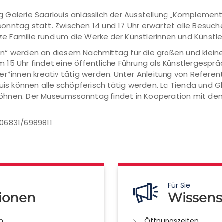
wig Galerie Saarlouis anlässlich der Ausstellung „Komplemen
onntag statt. Zwischen 14 und 17 Uhr erwartet alle Besuch
 Familie rund um die Werke der Künstlerinnen und Künstler
rn“ werden an diesem Nachmittag für die großen und klein
 15 Uhr findet eine öffentliche Führung als Künstlergespr
er*innen kreativ tätig werden. Unter Anleitung von Referen
ouis können alle schöpferisch tätig werden. La Tienda und 
hnen. Der Museumssonntag findet in Kooperation mit dem L
: 06831/6989811
Für Sie
ionen
Wissens
n
Öffnungszeiten