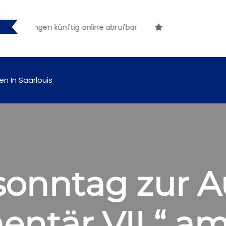
machungen künftig online abrufbar
en In Saarlouis
nntag zur Au
tär VII “ am 