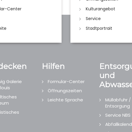
lar-Center
Kulturangebot
Service
eite
Stadtportrait
decken
Hilfen
Entsorg
und
ig Galerie
Formular-Center
Abwasse
louis
Öffnungszeiten
tisches
Leichte Sprache
Müllabfuhr /
eum
Entsorgung
istisches
Service NBS
Abfallkalend