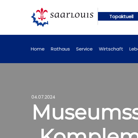
Topaktuell
gen künftig online abrufbar
Öffentliche Bekannt
Home
Rathaus
Service
Wirtschaft
Leb
04.07.2024
Museumsso
„Komplemen