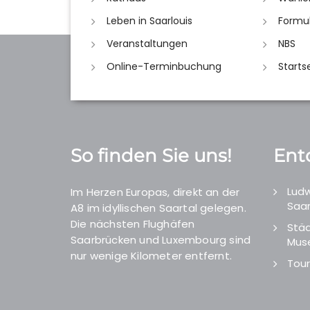
Leben in Saarlouis
Formu
Veranstaltungen
NBS
Online-Terminbuchung
Starts
So finden Sie uns!
Ent
Ludw
Im Herzen Europas, direkt an der
Saar
A8 im idyllischen Saartal gelegen.
Die nächsten Flughäfen
Städ
Saarbrücken und Luxembourg sind
Mus
nur wenige Kilometer entfernt.
Tour