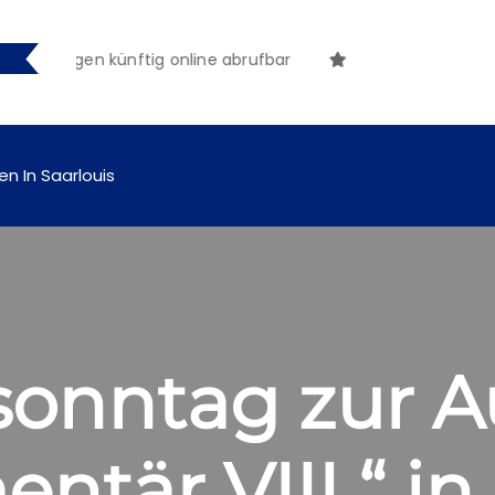
achungen künftig online abrufbar
en In Saarlouis
nntag zur Au
tär VIII “ in