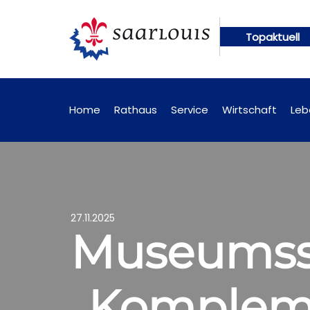
Topaktuell
en künftig online abrufbar
Öffentliche Bekanntm
Home
Rathaus
Service
Wirtschaft
Leb
27.11.2025
Museumsso
„Komplemen