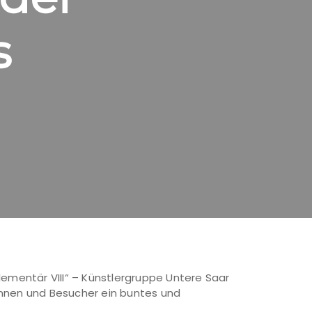
s
lementär VIII“ – Künstlergruppe Untere Saar
innen und Besucher ein buntes und