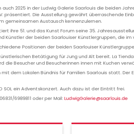
 auch 2025 in der Ludwig Galerie Saarlouis die beiden Jah
.V. präsentiert. Die Ausstellung gewährt überraschende Einb
n im gemeinsamen Austausch kennenzulernen.
tiert ihre 51. und das Kunst Forum seine 35. Jahresausstell
und Künstler der beiden Saarlouiser Künstlergruppen, die i
iedene Positionen der beiden Saarlouiser Künstlergruppen
ünstlerischen Betätigung für Jung und Alt bereit. La Tiend
rd die Besucher und Besucherinnen innen mit Kuchen verw
t dem Lokalen Bündnis für Familien Saarlouis statt. Der Ein
SOL ein Adventskonzert. Auch dazu ist der Eintritt frei.
: 06831/6989811 oder per Mail:
LudwigGalerie@saarlouis.de