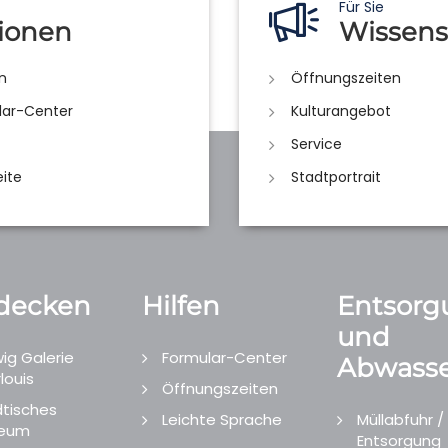
Für Sie
ionen
Wissens
n
Öffnungszeiten
lar-Center
Kulturangebot
Service
eite
Stadtportrait
decken
Hilfen
Entsorg
und
ig Galerie
Formular-Center
Abwasse
louis
Öffnungszeiten
tisches
Leichte Sprache
Müllabfuhr /
eum
Entsorgung