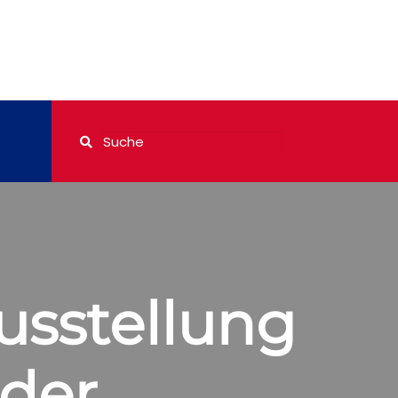
sstellung
 der