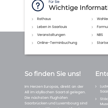
Für Sie
Wichtige Informat
Rathaus
Wahle
Leben in Saarlouis
Formu
Veranstaltungen
NBS
Online-Terminbuchung
Starts
So finden Sie uns!
Ent
Ludw
Im Herzen Europas, direkt an der
Saar
A8 im idyllischen Saartal gelegen.
Die nächsten Flughäfen
Städ
Saarbrücken und Luxembourg sind
Mus