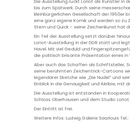
Die Ausstellung rückt Loriot als Künstler i
bis zum Spätwerk. Durch seine messerscha
kleinbürgerlichen Gesellschaft der 1950er bi
eine ganz eigene Komik und werden so zu Zeu
Stern und Quick – seine Zeichenkunst hat 
Ein Teil der Ausstellung setzt darüber hin
Loriot-Ausstellung in der DDR statt und le
Havel. Mit viel Geduld und Fingerspitzenge
die politisch brisante Präsentation eines i
Aber auch das Schaffen als Schriftsteller, 
seine berühmten Zeichentrick-Cartoons w
legendärer Sketche wie „Die Nudel“ und se
Einblick in die Genauigkeit und Akribie, mit 
Die Ausstellung ist entstanden in Kooper
Schloss Oberhausen und dem Studio Loriot
Der Eintritt ist frei.
Weitere Infos: Ludwig Galerie Saarlouis Tel.