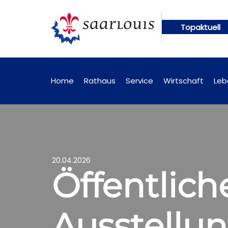
Topaktuell
gen künftig online abrufbar
Öffentliche Bekannt
Home
Rathaus
Service
Wirtschaft
Leb
20.04.2026
Öffentlic
Ausstellun