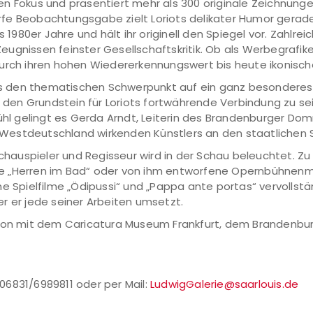
n den Fokus und präsentiert mehr als 300 originale Zeichnung
rfe Beobachtungsgabe zielt Loriots delikater Humor gerad
s 1980er Jahre und hält ihr originell den Spiegel vor. Zahlre
gnissen feinster Gesellschaftskritik. Ob als Werbegrafiker
durch ihren hohen Wiedererkennungswert bis heute ikonisch
aus den thematischen Schwerpunkt auf ein ganz besonderes 
gt den Grundstein für Loriots fortwährende Verbindung zu 
fühl gelingt es Gerda Arndt, Leiterin des Brandenburger D
n Westdeutschland wirkenden Künstlers an den staatlichen St
Schauspieler und Regisseur wird in der Schau beleuchtet. Z
ie „Herren im Bad“ oder von ihm entworfene Opernbühnenm
ine Spielfilme „Ödipussi“ und „Pappa ante portas“ vervoll
der er jede seiner Arbeiten umsetzt.
ation mit dem Caricatura Museum Frankfurt, dem Branden
.
: 06831/6989811 oder per Mail:
LudwigGalerie@saarlouis.de