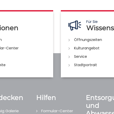
Für Sie
ionen
Wissens
n
Öffnungszeiten
lar-Center
Kulturangebot
Service
eite
Stadtportrait
decken
Hilfen
Entsorg
und
ig Galerie
Formular-Center
Abwasse