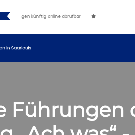
machungen künftig online abrufbar
en In Saarlouis
he Führungen 
g „Ach was“ - 