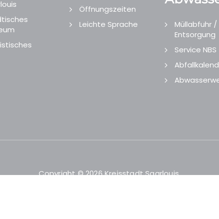
louis
Öffnungszeiten
tisches
Leichte Sprache
Müllabfuhr /
eum
Entsorgung
istisches
Service NBS
Abfallkalend
Abwasserwe
Copyright © 2026 Kreisstadt Saarlouis.
Designed and Developed by
echtgut
/
Site Point
.