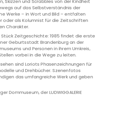
en, Skizzen und Scrabbles von der Kindheit
ewegs auf das Selbstverständnis der
iche Werke – in Wort und Bild – entfalten
 oder als Kolumnist für die Zeitschriften
en Charakter.
Stück Zeitgeschichte: 1985 findet die erste
seiner Geburtsstadt Brandenburg an der
ommuseums und Personen in ihrem Umkreis,
ellen vorbei in die Wege zu leiten.
u sehen sind Loriots Phasenzeichnungen für
odelle und Drehbücher. Szenenfotos
ständigen das umfangreiche Werk und geben
burger Dommuseum, der LUDWIGGALERIE