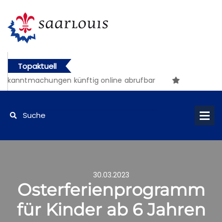
Topaktuell
ekanntmachungen künftig online abrufbar
30.03.2023
Osterferienprogramm
für Kinder ab 6 Jahren