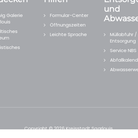
und
ig Galerie
Formular-Center
Abwasse
louis
Öffnungszeiten
tisches
Leichte Sprache
Müllabfuhr /
eum
Entsorgung
istisches
Service NBS
Abfallkalend
Abwasserwe
Copyright © 2026 Kreisstadt Saarlouis.
Designed and Developed by
echtgut
/
Site Point
.