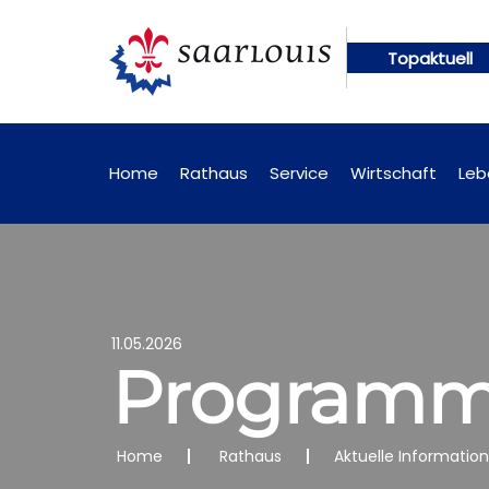
Topaktuell
ngen künftig online abrufbar
Öffentliche Bekann
Home
Rathaus
Service
Wirtschaft
Leb
11.05.2026
Programm 
Home
Rathaus
Aktuelle Informatio