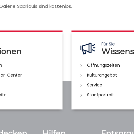
Galerie Saarlouis sind kostenlos.
Für Sie
ionen
Wissens
n
Öffnungszeiten
lar-Center
Kulturangebot
Service
eite
Stadtportrait
decken
Hilfen
Entsorg