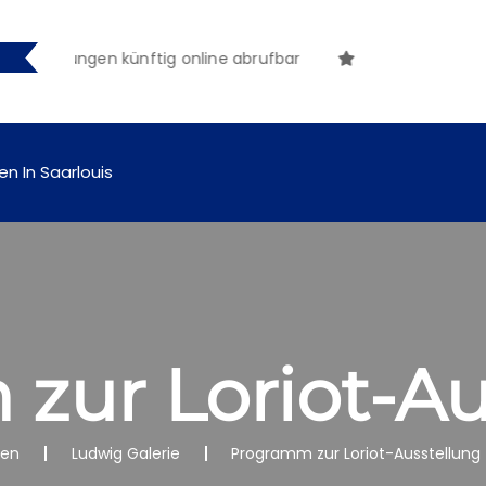
tmachungen künftig online abrufbar
en In Saarlouis
zur Loriot-Au
nen
Ludwig Galerie
Programm zur Loriot-Ausstellung