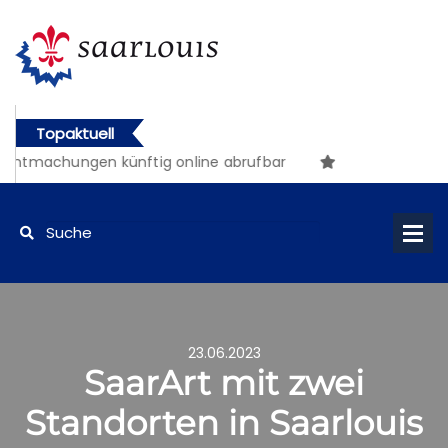
Topaktuell
hungen künftig online abrufbar
23.06.2023
SaarArt mit zwei
Standorten in Saarlouis