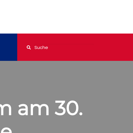
m am 30.
ie