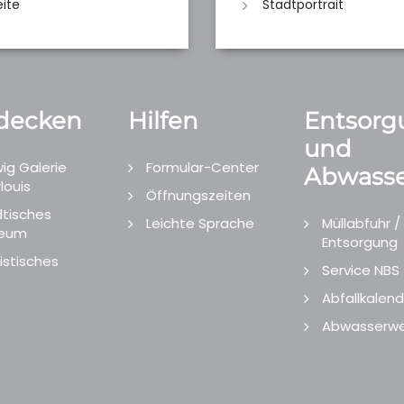
eite
Stadtportrait
decken
Hilfen
Entsorg
und
ig Galerie
Formular-Center
Abwasse
louis
Öffnungszeiten
tisches
Leichte Sprache
Müllabfuhr /
eum
Entsorgung
istisches
Service NBS
Abfallkalend
Abwasserwe