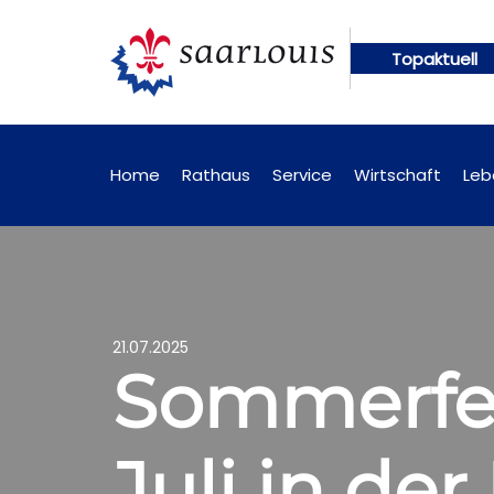
Topaktuell
hungen künftig online abrufbar
Öffentliche Beka
Home
Rathaus
Service
Wirtschaft
Leb
21.07.2025
Sommerfe
Juli in de