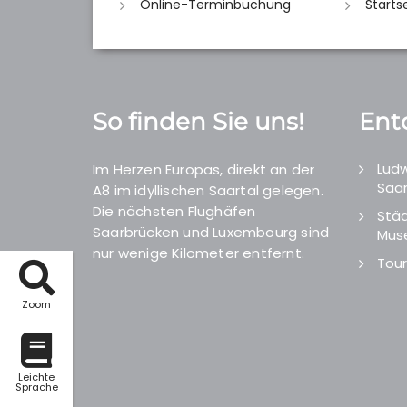
Online-Terminbuchung
Starts
So finden Sie uns!
Ent
Ludw
Im Herzen Europas, direkt an der
Saar
A8 im idyllischen Saartal gelegen.
Die nächsten Flughäfen
Städ
Saarbrücken und Luxembourg sind
Mus
nur wenige Kilometer entfernt.
Tour
Zoom
Leichte
Sprache