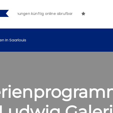
nntmachungen künftig online abrufbar
en In Saarlouis
rienprogram
r Ludwig Galer