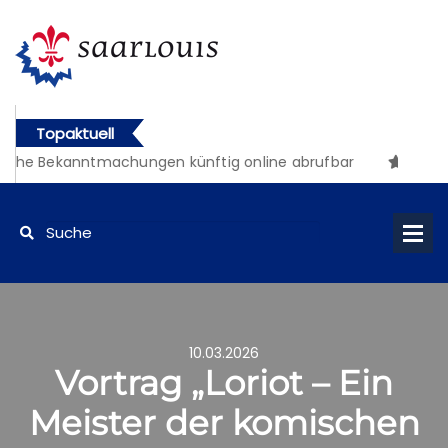
Topaktuell
iche Bekanntmachungen künftig online abrufbar
10.03.2026
Vortrag „Loriot – Ein
Meister der komischen