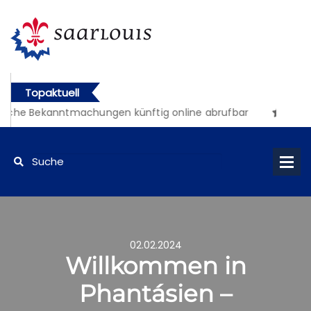
Topaktuell
iche Bekanntmachungen künftig online abrufbar
02.02.2024
Willkommen in
Phantásien –