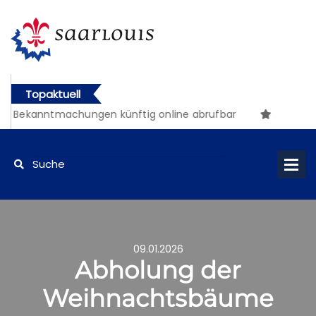
Topaktuell
he Bekanntmachungen künftig online abrufbar
09.01.2026
Abholung der
Weihnachtsbäume