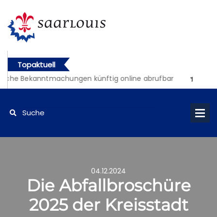
Topaktuell
liche Bekanntmachungen künftig online abrufbar
04.12.2024
Die Abfallbroschüre
2025 der Kreisstadt