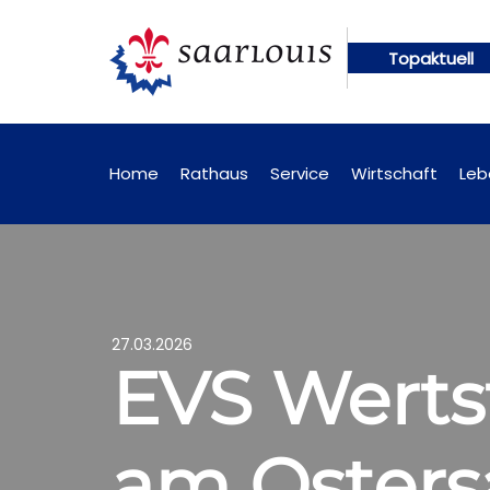
Topaktuell
ngen künftig online abrufbar
Öffentliche Bekann
Home
Rathaus
Service
Wirtschaft
Leb
27.03.2026
EVS Werts
am Osters