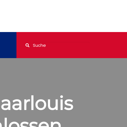
aarlouis
lossen