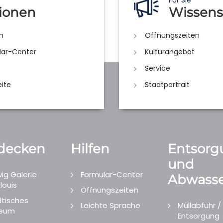
Für Sie
ionen
Wissens
n
Öffnungszeiten
lar-Center
Kulturangebot
Service
eite
Stadtportrait
decken
Hilfen
Entsorg
und
ig Galerie
Formular-Center
Abwasse
louis
Öffnungszeiten
tisches
Leichte Sprache
Müllabfuhr /
eum
Entsorgung