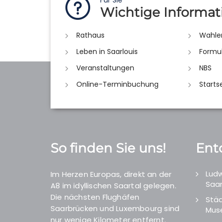
Für Sie
Wichtige Informat
Rathaus
Wahle
Leben in Saarlouis
Formu
Veranstaltungen
NBS
Online-Terminbuchung
Starts
So finden Sie uns!
Ent
Ludw
Im Herzen Europas, direkt an der
Saar
A8 im idyllischen Saartal gelegen.
Die nächsten Flughäfen
Städ
Saarbrücken und Luxembourg sind
Mus
nur wenige Kilometer entfernt.