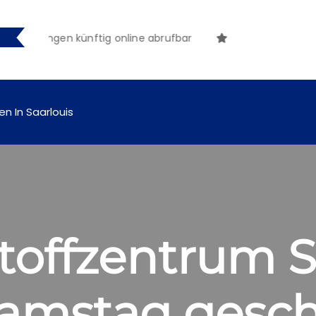
tmachungen künftig online abrufbar
en In Saarlouis
toffzentrum S
amstag gesch