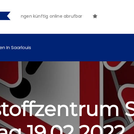
machungen künftig online abrufbar
en In Saarlouis
toffzentrum S
g 19.02.2022,