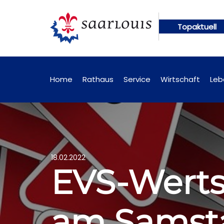
Topaktuell
gen künftig online abrufbar
Öffentliche Bekannt
Home
Rathaus
Service
Wirtschaft
Leb
18.02.2022
EVS-Werts
am Samsta