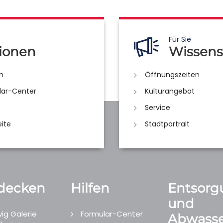
Für Sie
ionen
Wissens
n
Öffnungszeiten
lar-Center
Kulturangebot
Service
eite
Stadtportrait
decken
Hilfen
Entsorg
und
ig Galerie
Formular-Center
Abwasse