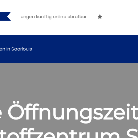
ntmachungen künftig online abrufbar
en In Saarlouis
 Öffnungszei
toffzentrum S