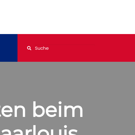
ten beim
aarlouis