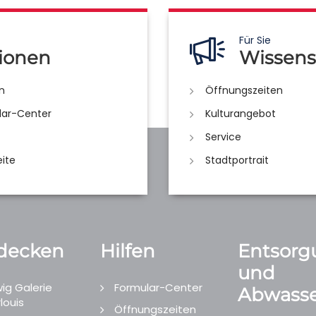
Für Sie
ionen
Wissens
n
Öffnungszeiten
lar-Center
Kulturangebot
Service
eite
Stadtportrait
decken
Hilfen
Entsorg
und
ig Galerie
Formular-Center
Abwasse
louis
Öffnungszeiten