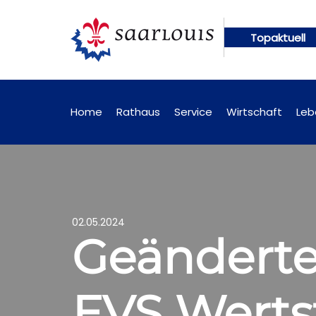
Topaktuell
ungen künftig online abrufbar
Öffentliche Bekan
Home
Rathaus
Service
Wirtschaft
Leb
02.05.2024
Geänderte
EVS Werts