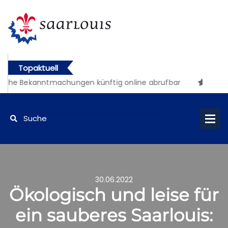
Topaktuell
iche Bekanntmachungen künftig online abrufbar
30.06.2022
Ökologisch und leise für
ein sauberes Saarlouis: