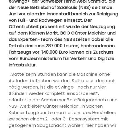
eSwingo+ der Schweizer Firma Aebi Schmidt, die
der Neue Betriebshof Saarlouis (NBS) seit Ende
Juni vor allem im Innenstadtbereich zur Reinigung
von Fuß- und Radwegen einsetzt. Der
Öffentlichkeit präsentiert wurde der Neuzugang
auf dem Kleinen Markt. BGO Günter Melchior und
das Experten-Team des NBS stellten dabei alle
Details des rund 287.000 teuren, hochmodernen
Fahrzeugs vor. 140.000 Euro kamen als Zuschuss
vom Bundesministerium für Verkehr und Digitale
Infrastruktur.
„Satte zehn Stunden kann die Maschine ohne
Aufladen betrieben werden. Sollte dies dennoch
nötig werden, ist die eSwingo+ nach nur vier
Stunden wieder komplett einsatzbereit“,
erläuterte der Saarlouiser Bau-Beigeordnete und
NBS-Werkleiter Günter Melchior. „In Sachen
Kehrleistung konnte man seitens des Herstellers
zwischen einem 2- oder 3- Besensystem mit
gezogenem Saugschacht wählen, hier haben wir