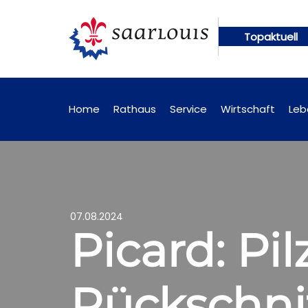
Topaktuell
gen künftig online abrufbar
Öffentliche Bekanntm
Home
Rathaus
Service
Wirtschaft
Leb
07.08.2024
Picard: Pi
Rückschni