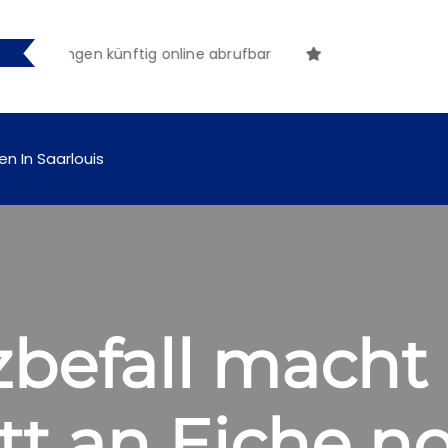
achungen künftig online abrufbar
en In Saarlouis
lzbefall macht
tt an Eiche n