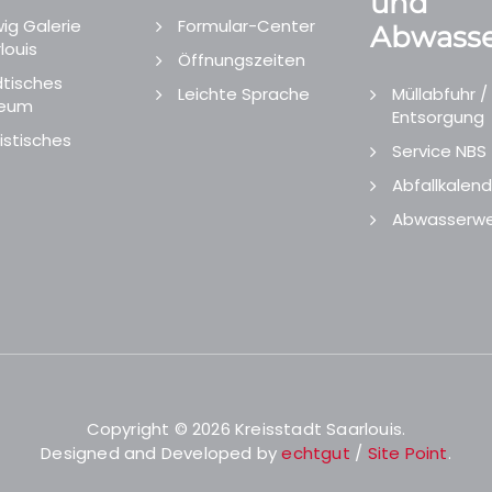
und
ig Galerie
Formular-Center
Abwasse
louis
Öffnungszeiten
tisches
Leichte Sprache
Müllabfuhr /
eum
Entsorgung
istisches
Service NBS
Abfallkalend
Abwasserwe
Copyright © 2026 Kreisstadt Saarlouis.
Designed and Developed by
echtgut
/
Site Point
.