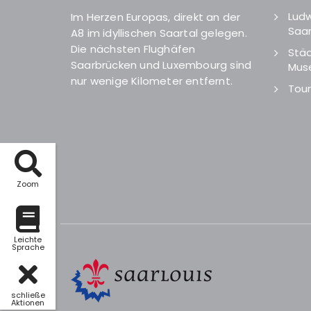
Ludw
Im Herzen Europas, direkt an der
Saar
A8 im idyllischen Saartal gelegen.
Die nächsten Flughäfen
Städ
Saarbrücken und Luxembourg sind
Mus
nur wenige Kilometer entfernt.
Tour
Zoom
Leichte
Sprache
schließe
Aktionen