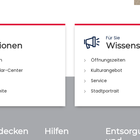
Für Sie
ionen
Wissens
n
Öffnungszeiten
lar-Center
Kulturangebot
Service
eite
Stadtportrait
decken
Hilfen
Entsorg