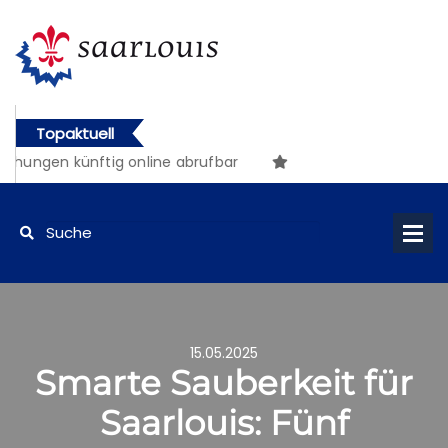
Topaktuell
ngen künftig online abrufbar
15.05.2025
Smarte Sauberkeit für
Saarlouis: Fünf