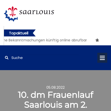
Topaktuell
che Bekanntmachungen künftig online abrufbar
05.08.2022
10. dm Frauenlauf
Saarlouis am 2.