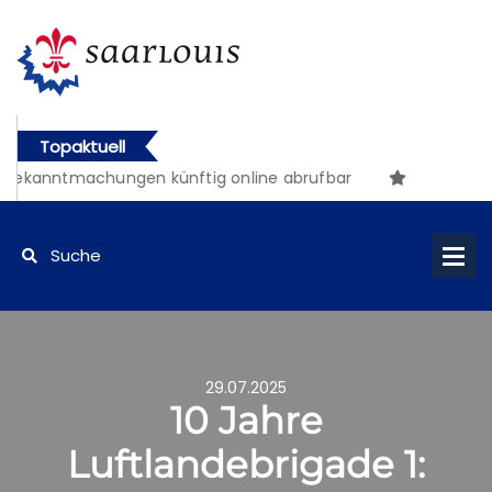
Topaktuell
ntliche Bekanntmachungen künftig online abrufbar
29.07.2025
10 Jahre
Luftlandebrigade 1: