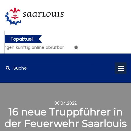
Topaktuell
en künftig online abrufbar
06.04.2022
16 neue Truppführer in
der Feuerwehr Saarlouis