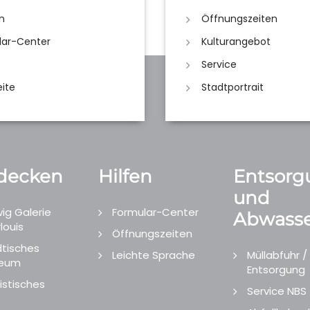
n
Öffnungszeiten
lar-Center
Kulturangebot
Service
eite
Stadtportrait
decken
Hilfen
Entsorg
und
ig Galerie
Formular-Center
Abwasse
louis
Öffnungszeiten
tisches
Leichte Sprache
Müllabfuhr /
eum
Entsorgung
istisches
Service NBS