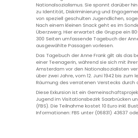
Nationalsozialismus. Sie spannt darüber hi
zu Identität, Diskriminierung und Engagem
von speziell geschulten Jugendlichen, soge
Nach einem kleinen Snack geht es im Sonde
Überzwerg. Hier erwartet die Gruppe ein 80
300 Seiten umfassende Tagebuch der Anne 
ausgewählte Passagen vorlesen.
Das Tagebuch der Anne Frank gilt als das
einer Teenagerin, während sie sich mit ihre
Amsterdam vor den Nationalsozialisten vers
über zwei Jahre, vom 12. Juni 1942 bis zum l
Räumung des verratenen Verstecks durch d
Diese Exkursion ist ein Gemeinschaftsprojek
Jugend im Visitationsbezirk Saarbrücken un
(FBS). Die Teilnahme kostet 10 Euro inkl. B
Informationen: FBS unter (06831) 43637 od