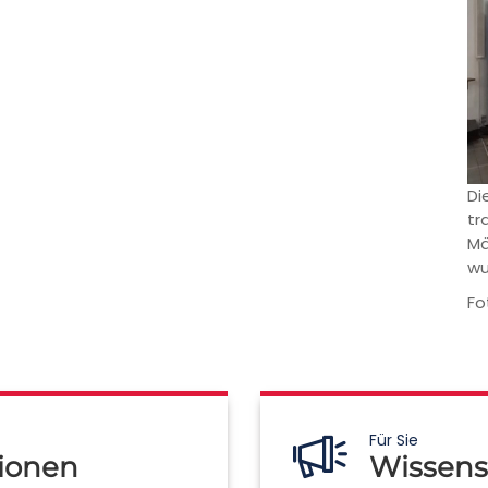
Di
tr
Mä
wu
Fo
Für Sie
ionen
Wissens