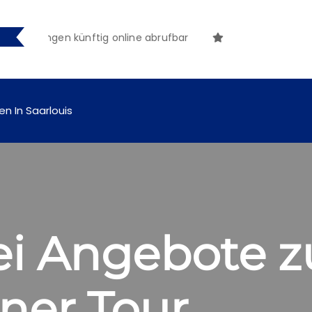
achungen künftig online abrufbar
en In Saarlouis
wei Angebote 
iner Tour