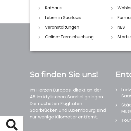
Rathaus
Wahle
Leben in Saarlouis
Formu
Veranstaltungen
NBS
Online-Terminbuchung
Starts
So finden Sie uns!
Ent
Ludw
Im Herzen Europas, direkt an der
Saar
A8 im idyllischen Saartal gelegen.
Die nächsten Flughäfen
Städ
Saarbrücken und Luxembourg sind
Mus
nur wenige Kilometer entfernt.
Tour