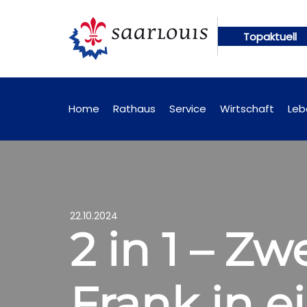
Topaktuell
en künftig online abrufbar
Öffentliche Bekanntm
Home
Rathaus
Service
Wirtschaft
Leb
22.10.2024
2 in 1 – Z
Frank in e