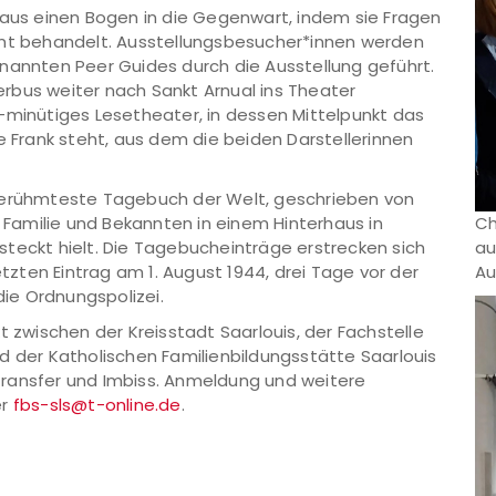
naus einen Bogen in die Gegenwart, indem sie Fragen
ent behandelt. Ausstellungsbesucher*innen werden
nannten Peer Guides durch die Ausstellung geführt.
rbus weiter nach Sankt Arnual ins Theater
-minütiges Lesetheater, in dessen Mittelpunkt das
Frank steht, aus dem die beiden Darstellerinnen
 berühmteste Tagebuch der Welt, geschrieben von
r Familie und Bekannten in einem Hinterhaus in
Ch
teckt hielt. Die Tagebucheinträge erstrecken sich
au
etzten Eintrag am 1. August 1944, drei Tage vor der
Au
ie Ordnungspolizei.
t zwischen der Kreisstadt Saarlouis, der Fachstelle
d der Katholischen Familienbildungsstätte Saarlouis
ustransfer und Imbiss. Anmeldung und weitere
er
fbs-sls@t-online.de
.