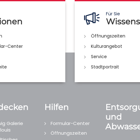
Für Sie
ionen
Wissens
n
Öffnungszeiten
lar-Center
Kulturangebot
Service
eite
Stadtportrait
decken
Hilfen
Entsorg
und
ig Galerie
Formular-Center
Abwasse
louis
Öffnungszeiten
tisches