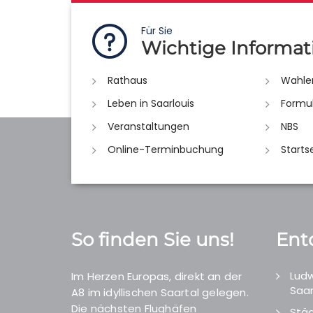
Für Sie
Wichtige Informat
Rathaus
Wahle
Leben in Saarlouis
Formu
Veranstaltungen
NBS
Online-Terminbuchung
Starts
So finden Sie uns!
Ent
Ludw
Im Herzen Europas, direkt an der
Saar
A8 im idyllischen Saartal gelegen.
Die nächsten Flughäfen
Städ