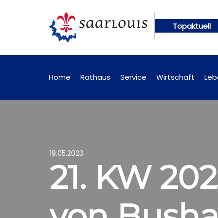
Topaktuell
ungen künftig online abrufbar
Öffentliche Bekan
Home
Rathaus
Service
Wirtschaft
Leb
19.05.2023
21. KW 202
von Bushal