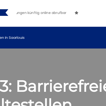
ntmachungen künftig online abrufbar
en In Saarlouis
3: Barrierefre
testellen