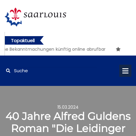
Topaktuell
he Bekanntmachungen künftig online abrufbar
15.03.2024
40 Jahre Alfred Guldens
Roman "Die Leidinger