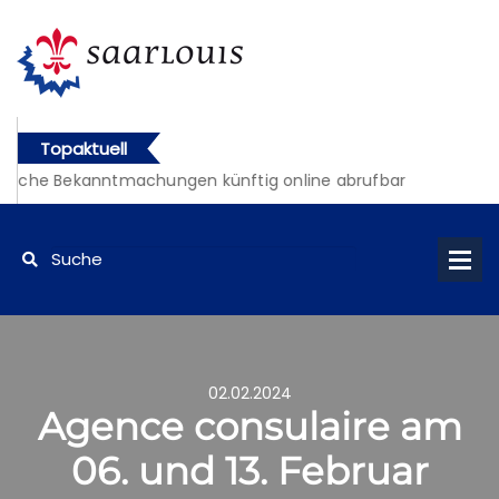
Topaktuell
tliche Bekanntmachungen künftig online abrufbar
02.02.2024
Agence consulaire am
06. und 13. Februar