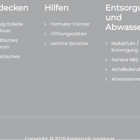
decken
Hilfen
Entsorg
und
ig Galerie
Formular-Center
Abwasse
louis
Öffnungszeiten
tisches
Leichte Sprache
Müllabfuhr /
eum
Entsorgung
istisches
Service NBS
Abfallkalend
Abwasserwe
Copyright © 2026 Kreisstadt Saarlouis.