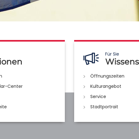
Für Sie
ionen
Wissens
n
Öffnungszeiten
lar-Center
Kulturangebot
Service
eite
Stadtportrait