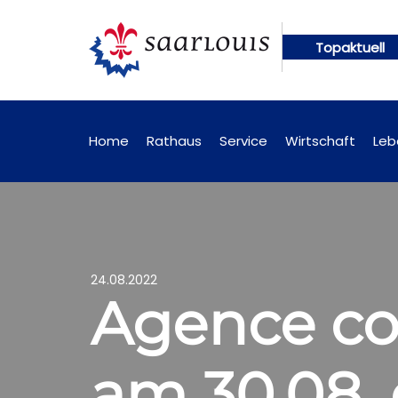
Topaktuell
Öffentliche Bekanntmachungen künftig online abrufbar
Home
Rathaus
Service
Wirtschaft
Leb
24.08.2022
Agence con
am 30.08.