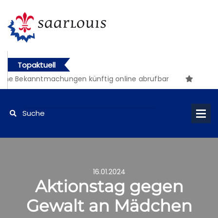
Topaktuell
he Bekanntmachungen künftig online abrufbar
16.01.2024
Aktionstag gegen
Gewalt an Mädchen