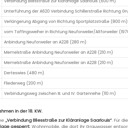
Verbindung Bliesstraße zur Kläranlage Saarlouis (600 m)
Unterführung der A620 Verbindung Schillerstraße Richtung G
Verlängerung Abgang von Richtung Sportplatzstraße (800 m)
vom Taffingsweiher in Richtung Neuforweiler/Altforweiler (19
Anbindung Neuforweiler an A228 (280 m)
Memelstraße Anbindung Neuforweiler an A228 (210 m)
Memelstraße Anbindung Neuforweiler an A228 (210 m)
Derteswies (480 m)
Fliederweg (200 m)
Verbindungsweg zwischen III. und IV. Gartenreihe (110 m)
men in der 18. KW.
hme
„Verbindung Bliesstraße zur Kläranlage Saarlouis“
. Für di
lage gesperrt
. Wohnmobile, die dort ihr Grauwasser entso