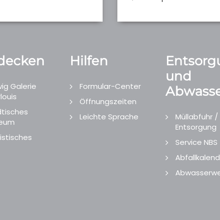
decken
Hilfen
Entsorg
und
ig Galerie
Formular-Center
Abwasse
louis
Öffnungszeiten
tisches
Leichte Sprache
Müllabfuhr /
eum
Entsorgung
istisches
Service NBS
Abfallkalend
Abwasserwe