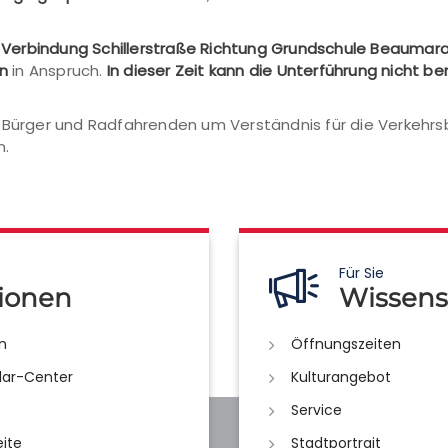
Verbindung Schillerstraße Richtung Grundschule Beaumara
n
in Anspruch.
In dieser Zeit kann die Unterführung nicht b
d Bürger und Radfahrenden um Verständnis für die Verkehrs
n.
Für Sie
ionen
Wissens
n
Öffnungszeiten
lar-Center
Kulturangebot
Service
eite
Stadtportrait