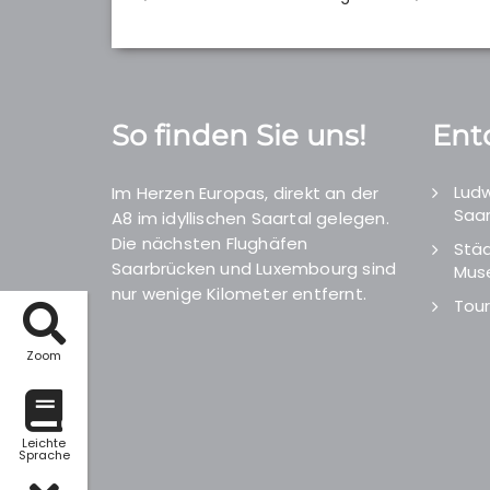
So finden Sie uns!
Ent
Ludw
Im Herzen Europas, direkt an der
Saar
A8 im idyllischen Saartal gelegen.
Die nächsten Flughäfen
Städ
Saarbrücken und Luxembourg sind
Mus
nur wenige Kilometer entfernt.
Tour
Zoom
Leichte
Sprache