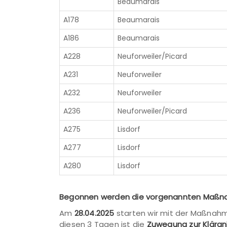
Beaumarais
A178
Beaumarais
A186
Beaumarais
A228
Neuforweiler/Picard
A231
Neuforweiler
A232
Neuforweiler
A236
Neuforweiler/Picard
A275
Lisdorf
A277
Lisdorf
A280
Lisdorf
Begonnen werden die vorgenannten Maßnah
Am
28.04.2025
starten wir mit der Maßna
diesen 3 Tagen ist die
Zuwegung zur Kläran