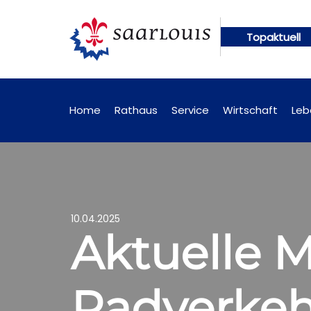
Topaktuell
ngen künftig online abrufbar
Öffentliche Bekann
Home
Rathaus
Service
Wirtschaft
Leb
10.04.2025
Aktuelle
Radverkehr