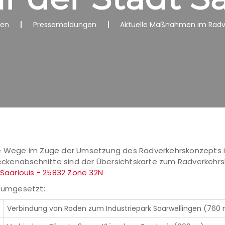
nen
Pressemeldungen
Aktuelle Maßnahmen im Radve
ne Wege im Zuge der Umsetzung des Radverkehrskonzepts i
treckenabschnitte sind der Übersichtskarte zum Radverkehrs
Saarlouis - 25832 Zone 32N
 umgesetzt:
Verbindung von Roden zum Industriepark Saarwellingen (760