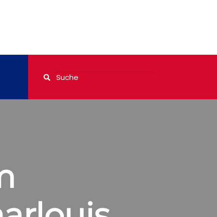
m
arlouis