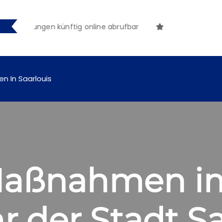
tmachungen künftig online abrufbar
en In Saarlouis
 Maßnahmen i
 der Stadt Sa