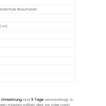
rundschule Beaumarais
70 m)
e
Umsetzung
sind
3 Tage
veranschlagt. In
rgen müssen sollten dies vor oder nach