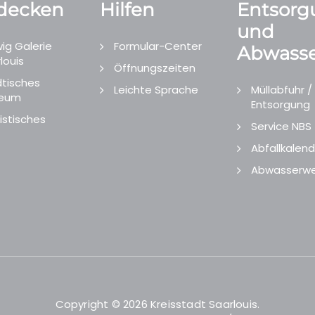
decken
Hilfen
Entsorg
und
ig Galerie
Formular-Center
Abwasse
louis
Öffnungszeiten
tisches
Leichte Sprache
Müllabfuhr /
eum
Entsorgung
istisches
Service NBS
Abfallkalend
Abwasserwe
Copyright © 2026 Kreisstadt Saarlouis.