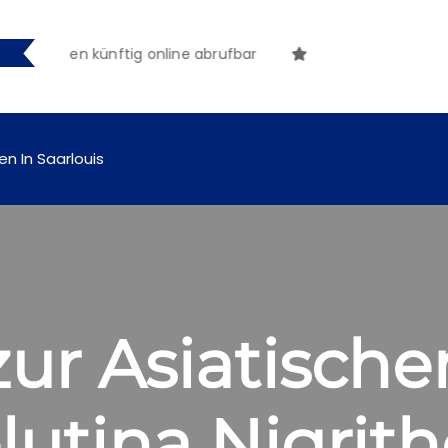
hungen künftig online abrufbar
en In Saarlouis
zur Asiatisch
lutina Nigrith