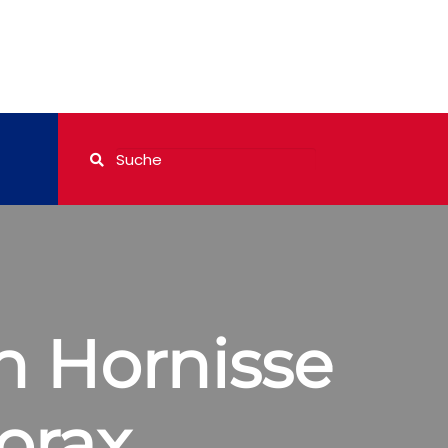
en Hornisse
orax