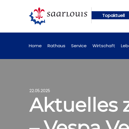
Topaktuell
 künftig online abrufbar
Öffentliche Bekanntmac
Home
Rathaus
Service
Wirtschaft
Leb
22.05.2025
Aktuelles 
– Vespa Ve