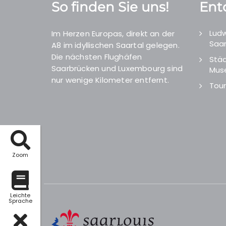
So finden Sie uns!
Ent
Ludw
Im Herzen Europas, direkt an der
Saar
A8 im idyllischen Saartal gelegen.
Die nächsten Flughäfen
Städ
Saarbrücken und Luxembourg sind
Mus
nur wenige Kilometer entfernt.
Tour
Zoom
Leichte
Sprache