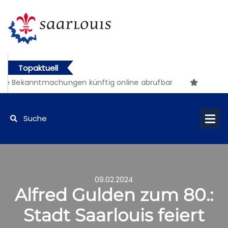
Topaktuell
e Bekanntmachungen künftig online abrufbar
09.02.2024
Alfred Gulden zum 80.:
Stadt Saarlouis feiert