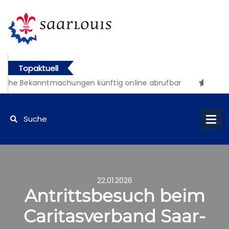
Topaktuell
iche Bekanntmachungen künftig online abrufbar
22.01.2026
Antrittsbesuch beim
Caritasverband Saar-