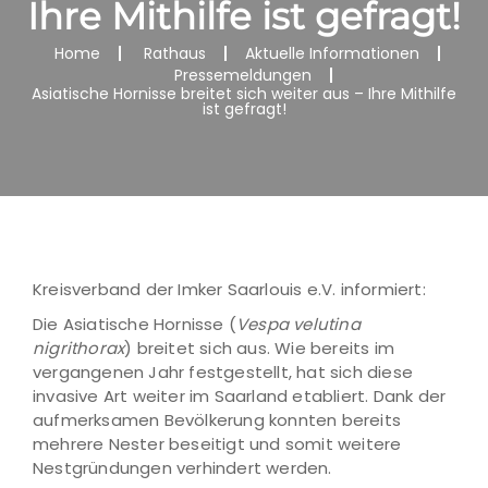
Ihre Mithilfe ist gefragt!
Home
Rathaus
Aktuelle Informationen
Pressemeldungen
Asiatische Hornisse breitet sich weiter aus – Ihre Mithilfe
ist gefragt!
Kreisverband der Imker Saarlouis e.V. informiert:
Die Asiatische Hornisse (
Vespa velutina
nigrithorax
) breitet sich aus. Wie bereits im
vergangenen Jahr festgestellt, hat sich diese
invasive Art weiter im Saarland etabliert. Dank der
aufmerksamen Bevölkerung konnten bereits
mehrere Nester beseitigt und somit weitere
Nestgründungen verhindert werden.