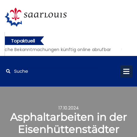
Topaktuell
liche Bekanntmachungen künftig online abrufbar
17.10.2024
Asphaltarbeiten in der
Eisenhüttenstädter