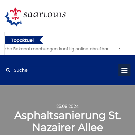
Topaktuell
liche Bekanntmachungen künftig online abrufbar
25.09.2024
Asphaltsanierung St.
Nazairer Allee