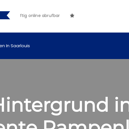
ünftig online abrufbar
en In Saarlouis
intergrund i
ente Rampenli