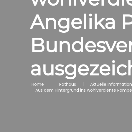
Angelika 
Bundesver
ausgezeic
Home
Rathaus
Aktuelle Informatio
Aus dem Hintergrund ins wohlverdiente Rampe