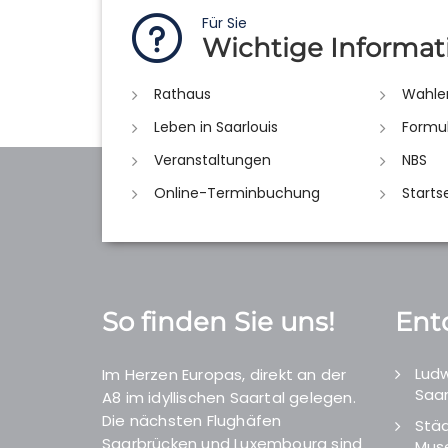
Für Sie
Wichtige Informat
Rathaus
Wahle
Leben in Saarlouis
Formu
Veranstaltungen
NBS
Online-Terminbuchung
Starts
So finden Sie uns!
Ent
Ludw
Im Herzen Europas, direkt an der
Saar
A8 im idyllischen Saartal gelegen.
Die nächsten Flughäfen
Städ
Saarbrücken und Luxembourg sind
Mus