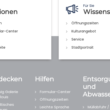
Für Sie
ionen
Wissens
n
Öffnungszeiten
lar-Center
Kulturangebot
Service
eite
Stadtportrait
decken
Hilfen
Entsorg
und
ig Galerie
Formular-Center
Abwasse
louis
Öffnungszeiten
tisches
Leichte Sprache
Müllabfuhr /
eum