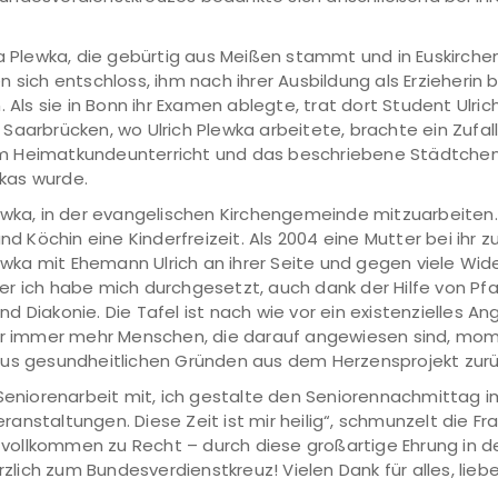
a Plewka, die gebürtig aus Meißen stammt und in Euskirchen 
n sich entschloss, ihm nach ihrer Ausbildung als Erzieheri
 Als sie in Bonn ihr Examen ablegte, trat dort Student Ulrich
Saarbrücken, wo Ulrich Plewka arbeitete, brachte ein Zufal
 Heimatkundeunterricht und das beschriebene Städtchen ge
kas wurde.
ewka, in der evangelischen Kirchengemeinde mitzuarbeiten.
und Köchin eine Kinderfreizeit. Als 2004 eine Mutter bei ihr
lewka mit Ehemann Ulrich an ihrer Seite und gegen viele Wi
aber ich habe mich durchgesetzt, auch dank der Hilfe von Pf
und Diakonie. Die Tafel ist nach wie vor ein existenzielles An
der immer mehr Menschen, die darauf angewiesen sind, mo
aus gesundheitlichen Gründen aus dem Herzensprojekt zurü
 Seniorenarbeit mit, ich gestalte den Seniorennachmittag 
anstaltungen. Diese Zeit ist mir heilig“, schmunzelt die F
 – vollkommen zu Recht – durch diese großartige Ehrung in
rzlich zum Bundesverdienstkreuz! Vielen Dank für alles, lieb