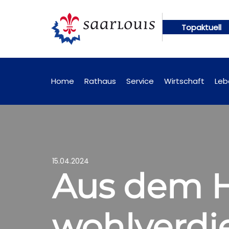
Topaktuell
 online abrufbar
Öffentliche Bekanntmachungen k
Home
Rathaus
Service
Wirtschaft
Leb
15.04.2024
Aus dem H
wohlverdi