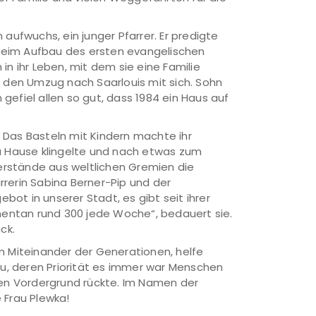
aufwuchs, ein junger Pfarrer. Er predigte
n beim Aufbau des ersten evangelischen
 in ihr Leben, mit dem sie eine Familie
l den Umzug nach Saarlouis mit sich. Sohn
fiel allen so gut, dass 1984 ein Haus auf
 Das Basteln mit Kindern machte ihr
 zu Hause klingelte und nach etwas zum
derstände aus weltlichen Gremien die
arrerin Sabina Berner-Pip und der
gebot in unserer Stadt, es gibt seit ihrer
mentan rund 300 jede Woche“, bedauert sie.
ck.
im Miteinander der Generationen, helfe
rau, deren Priorität es immer war Menschen
 den Vordergrund rückte. Im Namen der
e Frau Plewka!