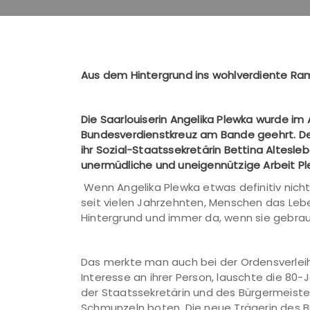
Aus dem Hintergrund ins wohlverdiente Ra
Die Saarlouiserin Angelika Plewka wurde i
Bundesverdienstkreuz am Bande geehrt. De
ihr Sozial-Staatssekretärin Bettina Altes
unermüdliche und uneigennützige Arbeit P
Wenn Angelika Plewka etwas definitiv nicht
seit vielen Jahrzehnten, Menschen das Leben
Hintergrund und immer da, wenn sie gebrauch
Das merkte man auch bei der Ordensverlei
Interesse an ihrer Person, lauschte die 8
der Staatssekretärin und des Bürgermeiste
Schmunzeln boten. Die neue Trägerin des B