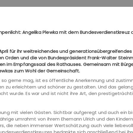
mpenlicht:
Angelika Plewka mit dem Bundesverdienstkreuz
m April für ihr weitreichendes und generationsübergreifen
n Orden und die von Bundespräsident Frank-Walter Steinm
leben im Empfangssaal des Rathauses. Gemeinsam mit Bürger
lewkas zum Wohl der Gemeinschaft.
 so gerne mag, ist es öffentliche Anerkennung und zustimm
 zu erleichtern und schöner zu gestalten. Und das gelang i
t wurde. Es war und ist nicht ihre Art, den prestigeträchti
hung mit vielen Gästen. Sichtbar aufgeregt und auch ein 
0-Jährige umrahmt von ihrem Ehemann Ulrich und den Kinde
rs, die neben immenser Wertschätzung auch viele liebevol
undesverdienstkreuzes bedankte sich anschließend bei ihre