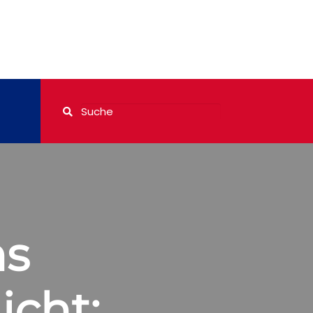
ns
cht: